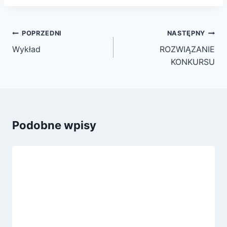
Nawigacja
POPRZEDNI
NASTĘPNY
wpisu
Wykład
ROZWIĄZANIE
KONKURSU
Podobne wpisy