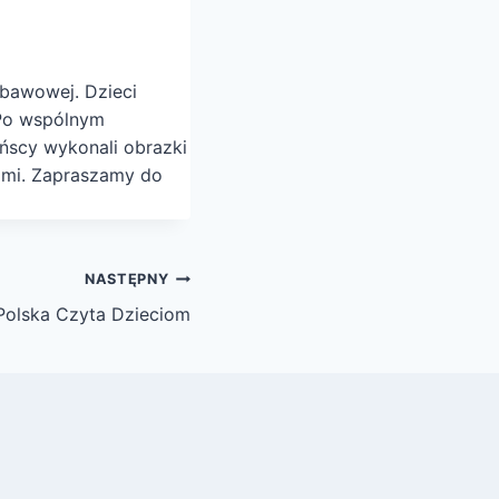
abawowej. Dzieci
. Po wspólnym
ińscy wykonali obrazki
ami. Zapraszamy do
NASTĘPNY
Polska Czyta Dzieciom