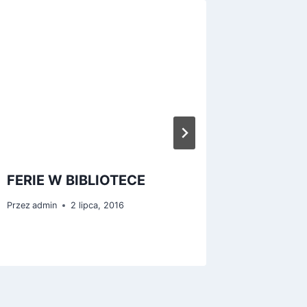
FERIE W BIBLIOTECE
KOLĘD
UCZNI
Przez
admin
2 lipca, 2016
Przez
Iza