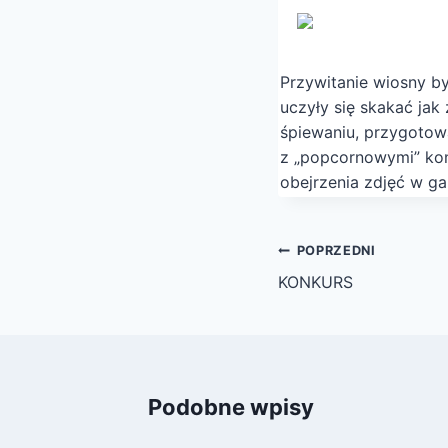
Przywitanie wiosny by
uczyły się skakać jak
śpiewaniu, przygotowa
z „popcornowymi” kon
obejrzenia zdjęć w gale
Nawigacja
POPRZEDNI
wpisu
KONKURS
Podobne wpisy