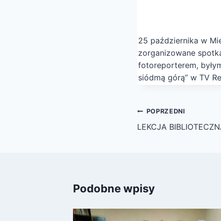
25 października w Mie
zorganizowane spotka
fotoreporterem, były
siódmą górą” w TV Re
Nawigacja
POPRZEDNI
wpisu
LEKCJA BIBLIOTECZN
Podobne wpisy