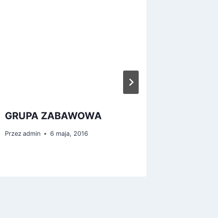
GRUPA ZABAWOWA
KONCE
Przez
admin
6 maja, 2016
Przez
Iza