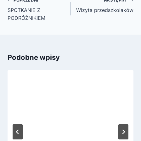
Nawigacja
POPRZEDNI
NASTĘPNY
wpisu
SPOTKANIE Z
Wizyta przedszkolaków
PODRÓŻNIKIEM
Podobne wpisy