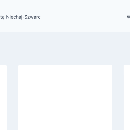
atą Niechaj-Szwarc
W