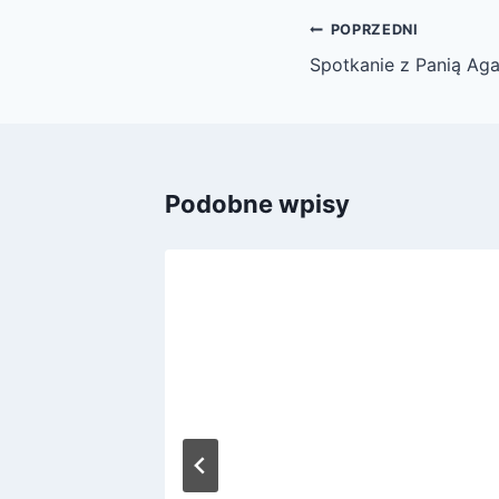
Nawigacja
POPRZEDNI
wpisu
Spotkanie z Panią Ag
Podobne wpisy