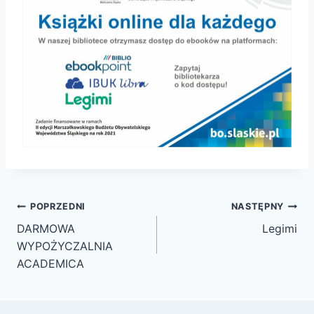
Nawigacja
POPRZEDNI
NASTĘPNY
wpisu
DARMOWA
Legimi
WYPOŻYCZALNIA
ACADEMICA