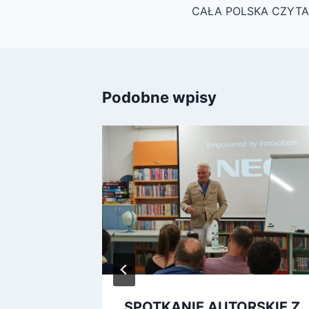
wpisu
CAŁA POLSKA CZYTA
Podobne wpisy
SPOTKANIE AUTORSKIE Z