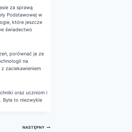
zasie za sprawą
koły Podstawowej w
ogie, które jeszcze
awe świadectwo
zeń, porównać je ze
echnologii na
y z zaciekawieniem
chniki oraz uczniom i
 Była to niezwykle
NASTĘPNY