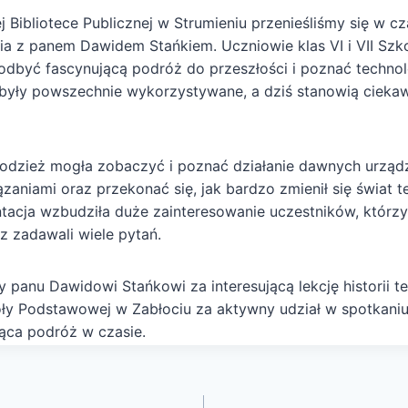
j Bibliotece Publicznej w Strumieniu przenieśliśmy się w c
a z panem Dawidem Stańkiem. Uczniowie klas VI i VII Sz
 odbyć fascynującą podróż do przeszłości i poznać technol
mu były powszechnie wykorzystywane, a dziś stanowią ciek
odzież mogła zobaczyć i poznać działanie dawnych urząd
aniami oraz przekonać się, jak bardzo zmienił się świat t
entacja wzbudziła duże zainteresowanie uczestników, którz
az zadawali wiele pytań.
 panu Dawidowi Stańkowi za interesującą lekcję historii te
ły Podstawowej w Zabłociu za aktywny udział w spotkaniu.
jąca podróż w czasie.