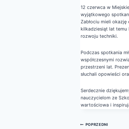
12 czerwca w Miejskie
wyjątkowego spotkani
Zabłociu mieli okazję
kilkadziesiąt lat te
rozwoju techniki.
Podczas spotkania mł
współczesnymi rozwiąz
przestrzeni lat. Prez
słuchali opowieści or
Serdecznie dziękujemy
nauczycielom ze Szko
wartościowa i inspiru
Nawigacja
POPRZEDNI