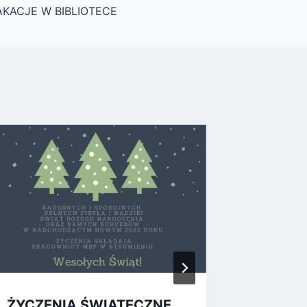
KACJE W BIBLIOTECE
ŻYCZENIA ŚWIĄTECZNE
WAKACJ