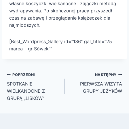
własne koszyczki wielkanocne i zajączki metodą
wydrapywania. Po skończonej pracy przyszedł
czas na zabawę i przeglądanie książeczek dla
najmłodszych.
[Best_Wordpress_Gallery id=”136″ gal_title=”25
marca – gr Sówek””]
Nawigacja
POPRZEDNI
NASTĘPNY
wpisu
SPOTKANIE
PIERWSZA WIZYTA
WIELKANOCNE Z
GRUPY JEŻYKÓW
GRUPĄ „LISKÓW”