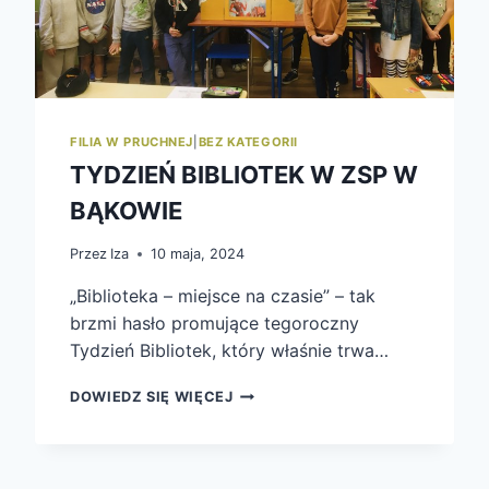
FILIA W PRUCHNEJ
|
BEZ KATEGORII
TYDZIEŃ BIBLIOTEK W ZSP W
BĄKOWIE
Przez
Iza
10 maja, 2024
„Biblioteka – miejsce na czasie” – tak
brzmi hasło promujące tegoroczny
Tydzień Bibliotek, który właśnie trwa…
TYDZIEŃ
DOWIEDZ SIĘ WIĘCEJ
BIBLIOTEK
W
ZSP
W