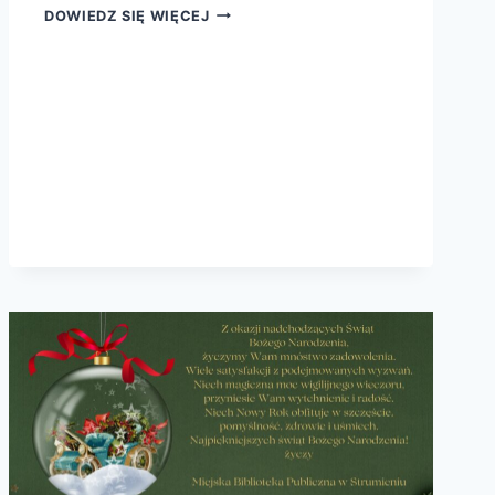
MIĘDZYNARODOWY
DOWIEDZ SIĘ WIĘCEJ
DZIEŃ
TEATRU
W
PRZEDSZKOLU
W
BĄKOWIE