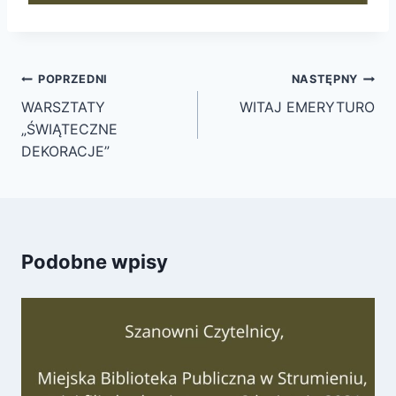
Nawigacja
POPRZEDNI
NASTĘPNY
wpisu
WARSZTATY
WITAJ EMERYTURO
„ŚWIĄTECZNE
DEKORACJE”
Podobne wpisy